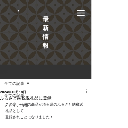
​最
新
情
報
記事
全ての記事
2024年10月18日
全ての記事
ふるさと納税返礼品に登録
この度、一色の商品が埼玉県のふるさと納税返
メディア情報
礼品として
登録されことになりました！