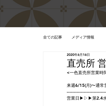
全ての記事
メディア情報
2020年6月16日
直売所 
<一色直売所営業時
来週6/15(月)〜
---------------------------
営業日▶︎▷▶︎第2.