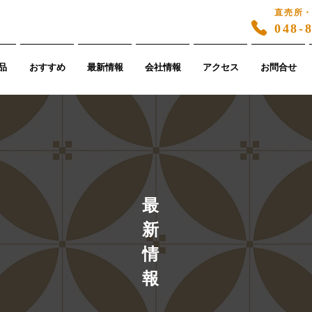
直売所
048-
品
おすすめ
最新情報
会社情報
アクセス
お問合せ
​最
新
情
報