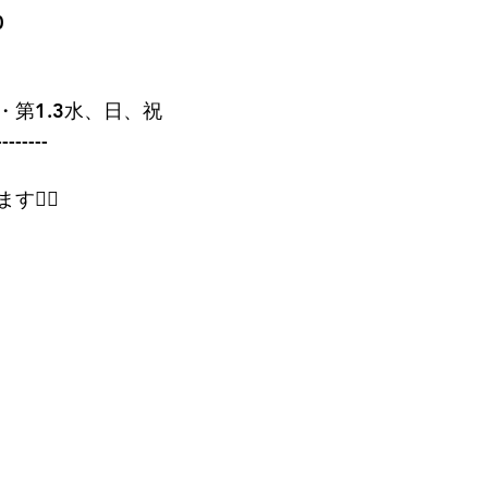
0
・第1.3水、日、祝
--------
‍♂️