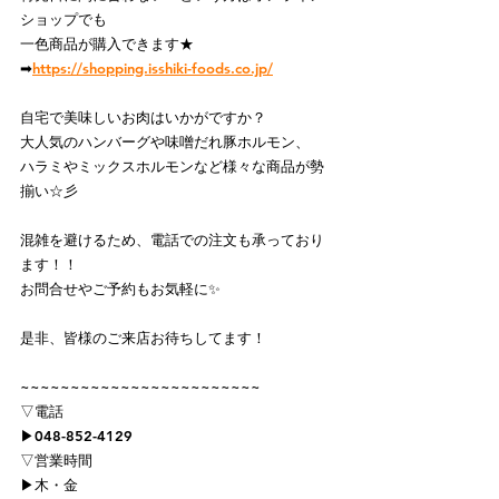
ショップでも
一色商品が購入できます★
➡
https://shopping.isshiki-foods.co.jp/
自宅で美味しいお肉はいかがですか？
大人気のハンバーグや味噌だれ豚ホルモン、
ハラミやミックスホルモンなど様々な商品が勢
揃い☆彡
混雑を避けるため、電話での注文も承っており
ます！！
お問合せやご予約もお気軽に✨
是非、皆様のご来店お待ちしてます！
~~~~~~~~~~~~~~~~~~~~~~~~
⁡▽電話
▶048-852-4129
▽営業時間
▶︎木・金