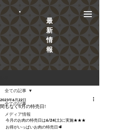
​最
新
情
報
記事
全ての記事
2023年6月22日
全ての記事
間もなく6月の特売日!
メディア情報
今月のお肉の特売日は6/24(土)に実施★★★
お得がいっぱいお肉の特売日🥩