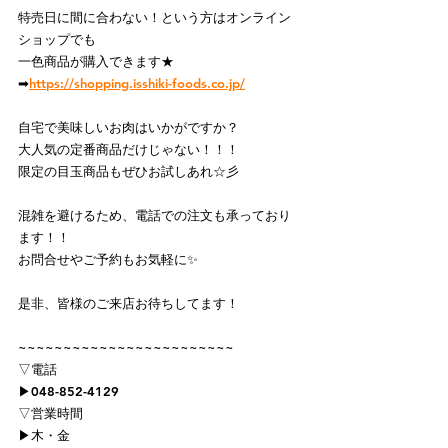
特売日に間に合わない！という方はオンライン
ショップでも
一色商品が購入できます★
➡
https://shopping.isshiki-foods.co.jp/
自宅で美味しいお肉はいかがですか？
大人気の定番商品だけじゃない！！！
限定の目玉商品もぜひお試しあれ☆彡
混雑を避けるため、電話での注文も承っており
ます！！
お問合せやご予約もお気軽に✨
是非、皆様のご来店お待ちしてます！
~~~~~~~~~~~~~~~~~~~~~~~~
⁡▽電話
▶048-852-4129
▽営業時間
▶︎木・金