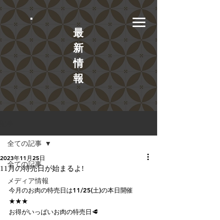
​最
新
情
報
記事
全ての記事
2023年11月25日
全ての記事
11月の特売日が始まるよ!
メディア情報
今月のお肉の特売日は11/25(土)の本日開催
★★★
お得がいっぱいお肉の特売日🥩