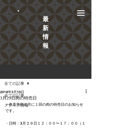
​最
新
情
報
記事
全ての記事
2018年3月10日
全ての記事
3月29日肉の特売日
一色直売所の月に１回の肉の特売日のお知らせ
メディア情報
です。
・日時：3月２９日１２：００〜１７：００（１