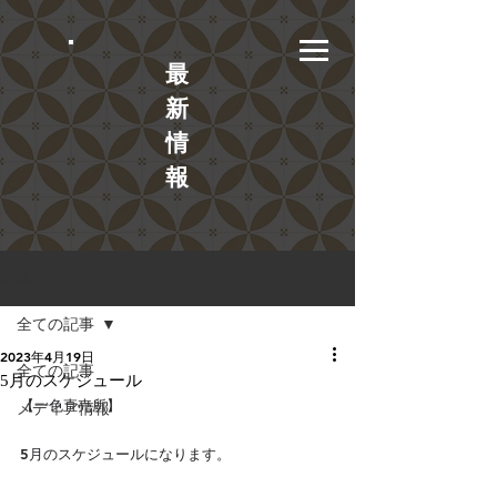
​最
新
情
報
記事
全ての記事
2023年4月19日
全ての記事
5月のスケジュール
【一色直売所】
メディア情報
5月のスケジュールになります。