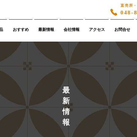
直売所
048-
品
おすすめ
最新情報
会社情報
アクセス
お問合せ
​最
新
情
報