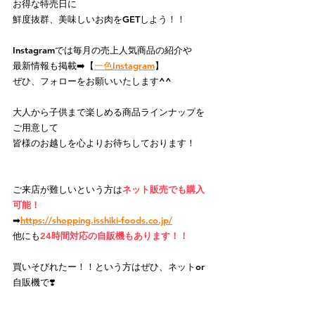
お得な特売日に
鮮度抜群、美味しいお肉をGETしよう！！
Instagramでは毎月の売上人気商品の紹介や
最新情報も掲載➡️【
一色Instagram
】
ぜひ、フォローをお願いいたします^^
大人から子供まで楽しめる商品ラインナップを
ご用意して
皆様のお越しを心よりお待ちしております！
ご来店が難しいという方
は
ネット販売でも購入
可能！
➡
https://
shopping.isshiki-foods.co.jp/
他にも
24時間対応の自販機もあります！！
買いそびれたー！！という方はぜひ、ネットor
自販機で❣️