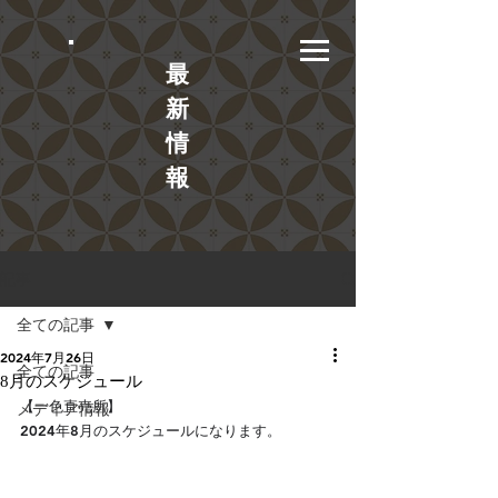
​最
新
情
報
記事
全ての記事
2024年7月26日
全ての記事
8月のスケジュール
【一色直売所】
メディア情報
2024年8月のスケジュールになります。