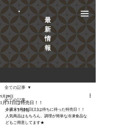
​最
新
情
報
記事
全ての記事
1月29日
全ての記事
1月31日は特売日！！
今週末1月31日(土)は待ちに待った特売日！！
メディア情報
人気商品はもちろん、調理が簡単な冷凍食品な
どもご用意してます★