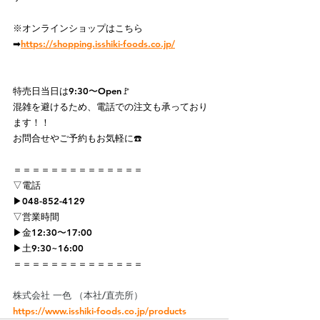
※オンラインショップはこちら
➡
https://shopping.isshiki-foods.co.jp/
特売日当日は9:30〜Open🚩
混雑を避けるため、電話での注文も承っており
ます！！
お問合せやご予約もお気軽に☎️
＝＝＝＝＝＝＝＝＝＝＝＝＝＝
▽電話
▶048-852-4129
▽営業時間
▶︎金12:30〜17:00
▶︎土9:30~16:00
＝＝＝＝＝＝＝＝＝＝＝＝＝＝
株式会社 一色 （本社/直売所）
https://www.isshiki-foods.co.jp/products