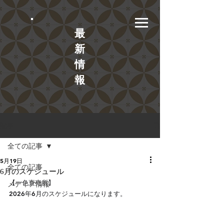
​最
新
情
報
記事
全ての記事
5月19日
全ての記事
6月のスケジュール
【一色直売所】
メディア情報
2026年6月のスケジュールになります。