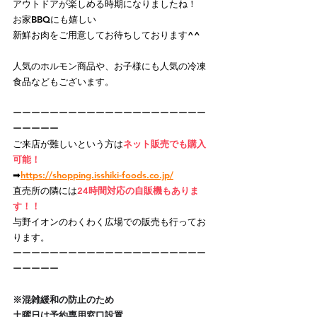
アウトドアが楽しめる時期になりましたね！
お家BBQにも嬉しい
新鮮お肉をご用意してお待ちしております^^
人気のホルモン商品や、お子様にも人気の冷凍
食品などもございます。
ーーーーーーーーーーーーーーーーーーーーー
ーーーーー
ご来店が難しいという方
は
ネット販売でも購入
可能！
➡
https://
shopping.isshiki-foods.co.jp/
直売所の隣には
24時間対応の自販機もありま
す！！
与野イオンのわくわく広場での販売も行ってお
ります。
ーーーーーーーーーーーーーーーーーーーーー
ーーーーー
※混雑緩和の防止のため
土曜日は予約専用窓口設置