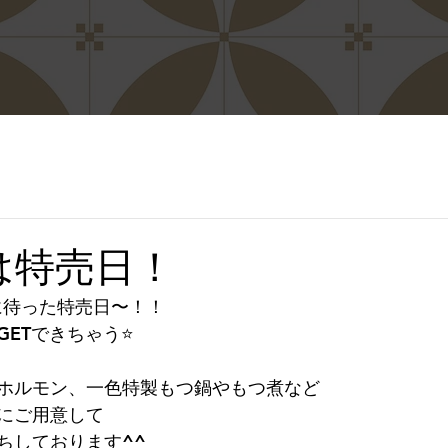
日は特売日！
ちに待った特売日〜！！
ETできちゃう⭐️
ホルモン、一色特製もつ鍋やもつ煮など
にご用意して
ちしております^^