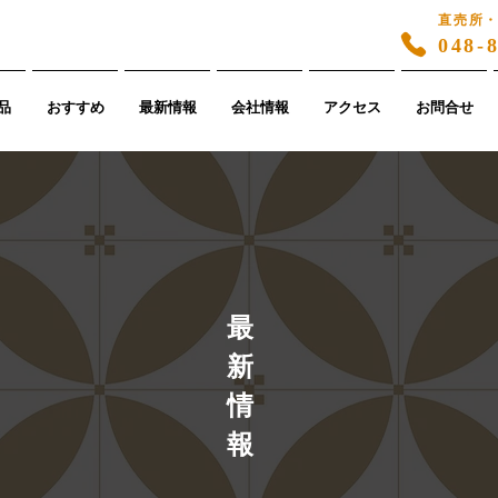
直売所
048-
品
おすすめ
最新情報
会社情報
アクセス
お問合せ
​最
新
情
報