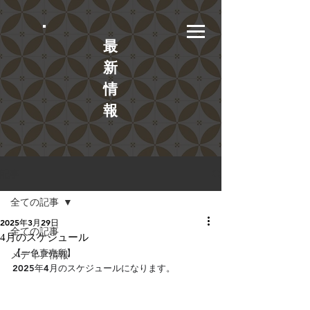
​最
新
情
報
記事
全ての記事
2025年3月29日
全ての記事
4月のスケジュール
【一色直売所】
メディア情報
2025年4月のスケジュールになります。