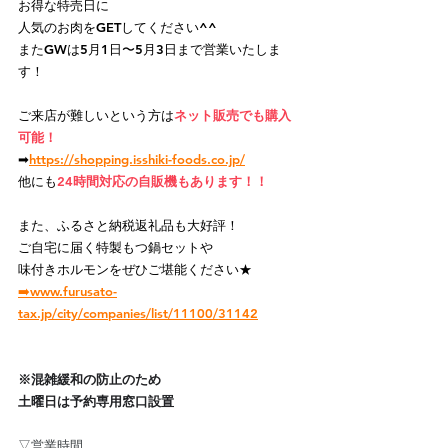
お得な特売日に
人気のお肉をGETしてください^^
またGWは5月1日〜5月3日まで営業いたしま
す！
ご来店が難しいという方
は
ネット販売でも購入
可能！
➡
https://
shopping.isshiki-foods.co.jp/
他にも
24時間対応の自販機もあります！！
また、ふるさと納税返礼品も大好評！
ご自宅に届く特製もつ鍋セットや
味付きホルモンをぜひご堪能ください★
➡️www.furusato-
tax.jp/city/companies/list/11100/31142
※混雑緩和の防止のため
土曜日は予約専用窓口設置
▽営業時間