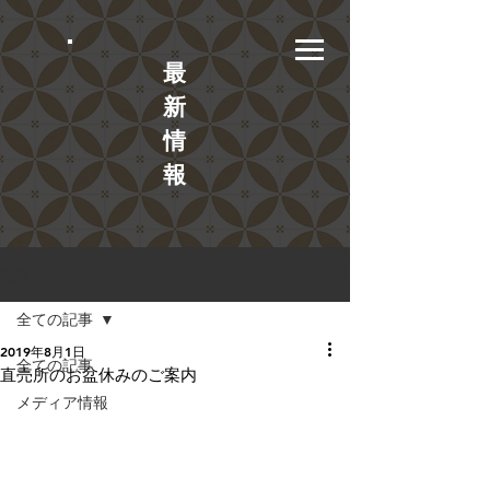
​最
新
情
報
記事
全ての記事
2019年8月1日
全ての記事
直売所のお盆休みのご案内
メディア情報