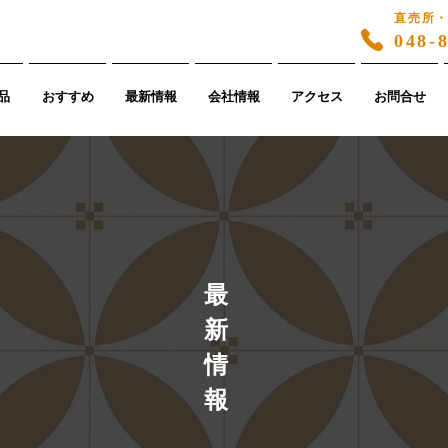
直売所
048-
品
おすすめ
最新情報
会社情報
アクセス
お問合せ
​最
新
情
報